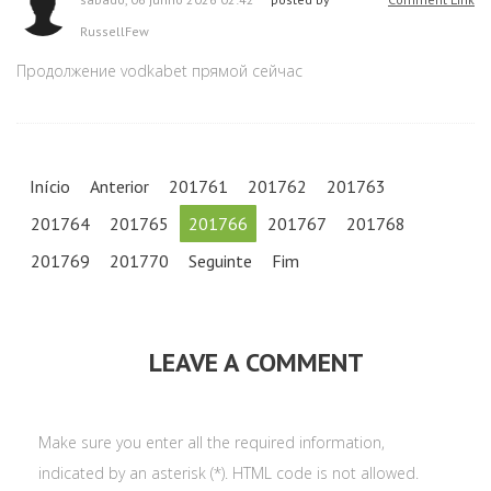
RussellFew
Продолжение vodkabet прямой сейчас
Início
Anterior
201761
201762
201763
201764
201765
201766
201767
201768
201769
201770
Seguinte
Fim
LEAVE A COMMENT
Make sure you enter all the required information,
indicated by an asterisk (*). HTML code is not allowed.