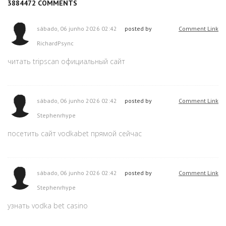
3884472
COMMENTS
sábado, 06 junho 2026 02:42
posted by
Comment Link
RichardPsync
читать tripscan официальный сайт
sábado, 06 junho 2026 02:42
posted by
Comment Link
Stephenrhype
посетить сайт vodkabet прямой сейчас
sábado, 06 junho 2026 02:42
posted by
Comment Link
Stephenrhype
узнать vodka bet casino