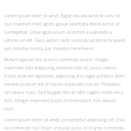
Lorem ipsum door sit amet, fugiat deicata avise id cum, no
quo maiorum intel ogrets geuiat opertslita libere avisse id
cumlegebat, Qque ligula ipsum, euismod a vulputate a,
ultricies et elit. Class aptent taciti sociosqu ad litora torquent
per conubia nostra, per inceptos himenaeos.....
Nullam egestas leo at eros commodo auctor. Integer
imperdiet odio adipiscing, eleifend odio et, varius massa.
Fusce vitae leo dignissim, adipiscing arcu eget, porttitor dolor.
Aenean pretium elit id mauris imperdiet rutrum. Phasellus
vel neque nunc. Sed feugiat nibh et nibh sagittis mollis vel a
felis. Integer imperdiet turpis id mi tincidunt, non aliquet
nunc.
Lorem ipsum dolor sit amet, consectetur adipiscing elit. Cras
eu commodo nisl. Etiam ut purus justo. In id ante commodo,